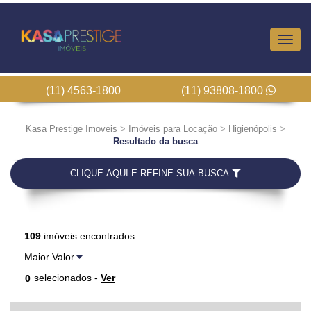
Altern
Nave
(11) 4563-1800
(11) 93808-1800
Kasa Prestige Imoveis
>
Imóveis para Locação
>
Higienópolis
>
Resultado da busca
CLIQUE AQUI E REFINE SUA BUSCA
109
imóveis encontrados
selecionados -
Ver
0