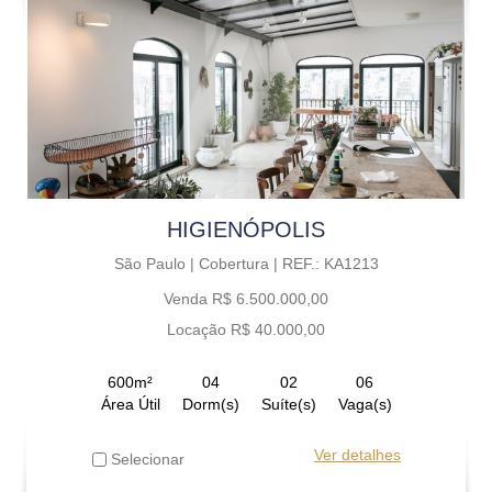
HIGIENÓPOLIS
São Paulo |
Cobertura |
REF.: KA1213
Venda R$ 6.500.000,00
Locação R$ 40.000,00
600m²
04
02
06
Área Útil
Dorm(s)
Suíte(s)
Vaga(s)
Ver detalhes
Selecionar