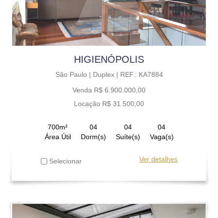
HIGIENÓPOLIS
São Paulo |
Duplex |
REF.: KA7884
Venda R$ 6.900.000,00
Locação R$ 31.500,00
700m²
04
04
04
Área Útil
Dorm(s)
Suíte(s)
Vaga(s)
Ver detalhes
Selecionar