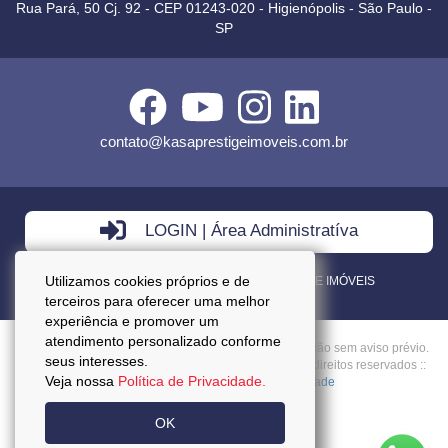
Rua Pará, 50 Cj. 92 - CEP 01243-020 - Higienópolis - São Paulo -
SP
contato@kasaprestigeimoveis.com.br
LOGIN | Área Administratíva
Utilizamos cookies próprios e de
VENDA - LOCAÇÃO - ADMINISTRAÇÃO DE IMÓVEIS
terceiros para oferecer uma melhor
experiência e promover um
atendimento personalizado conforme
Preços mencionados neste site estão sujeitos a alteração sem aviso prévio.
seus interesses.
Copyright © 2026 - Kasa Prestige Imoveis :: Todos os direitos reservados ::
Veja nossa
Política de Privacidade.
CRECI: J27037 ::
Política da Privacidade
OK