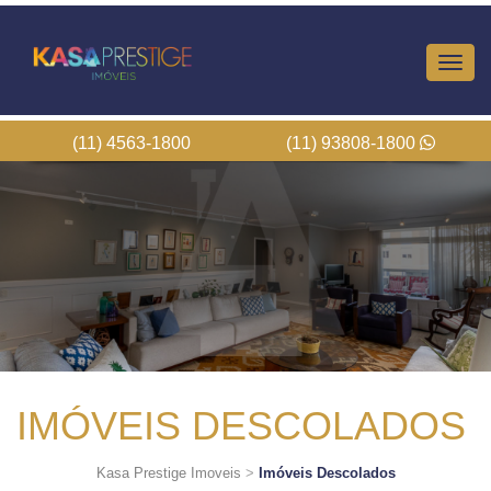
Altern
Nave
(11) 4563-1800
(11) 93808-1800
IMÓVEIS DESCOLADOS
Kasa Prestige Imoveis
>
Imóveis Descolados