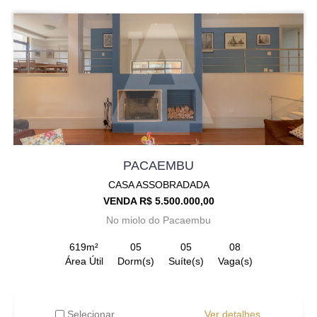
PACAEMBU
CASA ASSOBRADADA
VENDA R$ 5.500.000,00
No miolo do Pacaembu
619m²
05
05
08
Área Útil
Dorm(s)
Suíte(s)
Vaga(s)
Selecionar
Ver detalhes