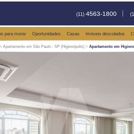
4563-1800
(11)
(1
os para morar
Oportunidades
Casas
Imóveis descolados
C
>
Apartamento em São Paulo - SP (Higienópolis)
>
Apartamento em Higienó