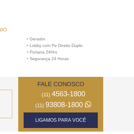
NIO
•
Gerador
•
Lobby com Pe Direito Duplo
•
Portaria 24Hrs
•
Segurança 24 Horas
FALE CONOSCO
4563-1800
(11)
93808-1800
(11)
LIGAMOS PARA VOCÊ