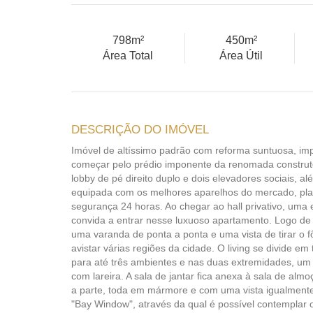
798m²
450m²
Área Total
Área Útil
DESCRIÇÃO DO IMÓVEL
Imóvel de altíssimo padrão com reforma suntuosa, im
começar pelo prédio imponente da renomada constru
lobby de pé direito duplo e dois elevadores sociais, 
equipada com os melhores aparelhos do mercado, pl
segurança 24 horas. Ao chegar ao hall privativo, uma
convida a entrar nesse luxuoso apartamento. Logo d
uma varanda de ponta a ponta e uma vista de tirar o f
avistar várias regiões da cidade. O living se divide em 
para até três ambientes e nas duas extremidades, um
com lareira. A sala de jantar fica anexa à sala de alm
a parte, toda em mármore e com uma vista igualment
"Bay Window", através da qual é possível contemplar o