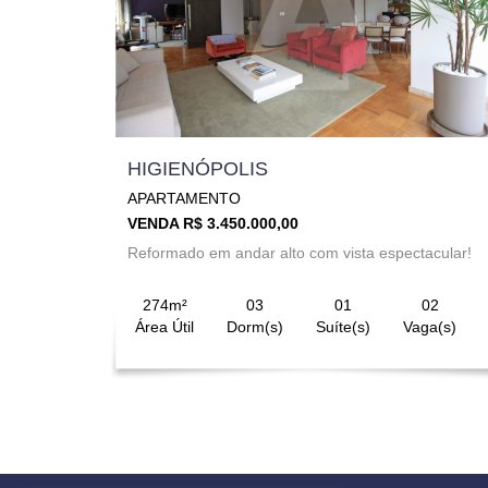
HIGIENÓPOLIS
APARTAMENTO
VENDA R$ 3.450.000,00
Reformado em andar alto com vista espectacular!
274m²
03
01
02
Área Útil
Dorm(s)
Suíte(s)
Vaga(s)