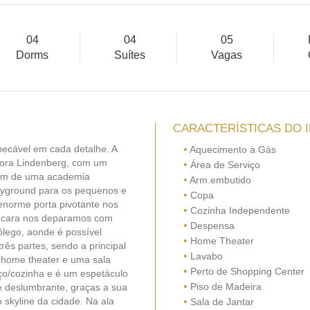
04
04
05
Dorms
Suítes
Vagas
CARACTERÍSTICAS DO 
pecável em cada detalhe. A
•
Aquecimento a Gás
tora Lindenberg, com um
•
Área de Serviço
além de uma academia
•
Arm.embutido
ayground para os pequenos e
•
Copa
 enorme porta pivotante nos
•
Cozinha Independente
e cara nos deparamos com
•
Despensa
ôlego, aonde é possível
•
Home Theater
três partes, sendo a principal
•
Lavabo
 home theater e uma sala
•
Perto de Shopping Center
oço/cozinha e é um espetáculo
•
Piso de Madeira
e deslumbrante, graças a sua
 skyline da cidade. Na ala
•
Sala de Jantar