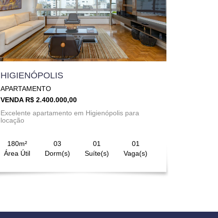
HIGIENÓPOLIS
APARTAMENTO
VENDA R$ 2.400.000,00
Excelente apartamento em Higienópolis para
locação
180m²
03
01
01
Área Útil
Dorm(s)
Suíte(s)
Vaga(s)