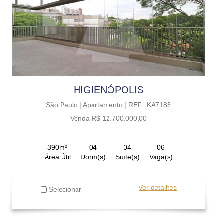
HIGIENÓPOLIS
São Paulo |
Apartamento |
REF.: KA7185
Venda R$ 12.700.000,00
390m²
04
04
06
Área Útil
Dorm(s)
Suíte(s)
Vaga(s)
Ver detalhes
Selecionar