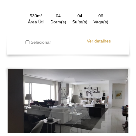
530m²
04
04
06
Área Útil
Dorm(s)
Suíte(s)
Vaga(s)
Ver detalhes
Selecionar