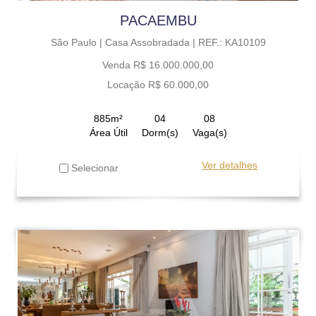
PACAEMBU
São Paulo |
Casa Assobradada |
REF.: KA10109
Venda R$ 16.000.000,00
Locação R$ 60.000,00
885m²
04
08
Área Útil
Dorm(s)
Vaga(s)
Ver detalhes
Selecionar