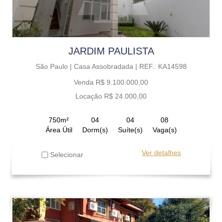
JARDIM PAULISTA
São Paulo |
Casa Assobradada |
REF.: KA14598
Venda R$ 9.100.000,00
Locação R$ 24.000,00
750m²
04
04
08
Área Útil
Dorm(s)
Suíte(s)
Vaga(s)
Ver detalhes
Selecionar