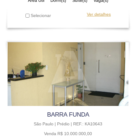
Área Útil
Dorm(s)
Suíte(s)
Vaga(s)
Ver detalhes
Selecionar
BARRA FUNDA
São Paulo |
Prédio |
REF.: KA10643
Venda R$ 10.000.000,00