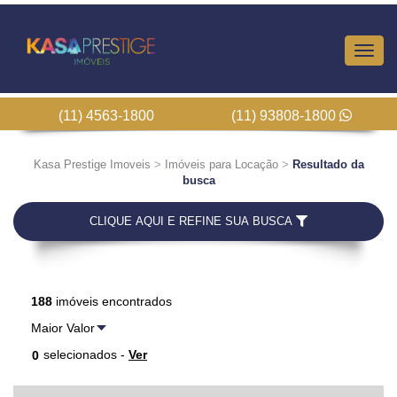
Altern
Nave
(11) 4563-1800
(11) 93808-1800
Kasa Prestige Imoveis
>
Imóveis para Locação
>
Resultado da
busca
CLIQUE AQUI E REFINE SUA BUSCA
188
imóveis encontrados
selecionados -
Ver
0