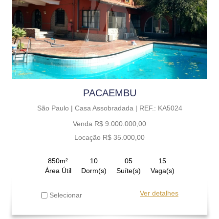
PACAEMBU
São Paulo |
Casa Assobradada |
REF.: KA5024
Venda R$ 9.000.000,00
Locação R$ 35.000,00
850m²
10
05
15
Área Útil
Dorm(s)
Suíte(s)
Vaga(s)
Ver detalhes
Selecionar