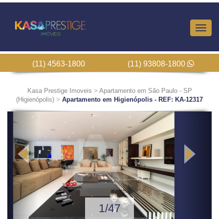
Altern
Nave
(11) 4563-1800
(11) 93808-1800
Kasa Prestige Imoveis
>
Apartamento em São Paulo - SP
(Higienópolis)
>
Apartamento em Higienópolis - REF: KA-12317
Previous
Next
2/47