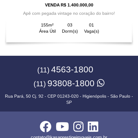
VENDA R$ 1.400.000,00
Apê com pegada vintage no coração do bairro!
155m²
03
01
Área Útil
Dorm(s)
Vaga(s)
4563-1800
(11)
93808-1800
(11)
Rua Pará, 50 Cj. 92 - CEP 01243-020 - Higienópolis - São Paulo -
SP
contato@kasaprestigeimoveis.com.br