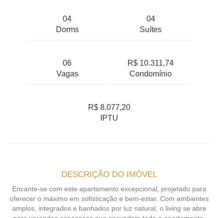
04
04
Dorms
Suítes
06
R$ 10.311,74
Vagas
Condomínio
R$ 8.077,20
IPTU
DESCRIÇÃO DO IMÓVEL
Encante-se com este apartamento excepcional, projetado para
oferecer o máximo em sofisticação e bem-estar. Com ambientes
amplos, integrados e banhados por luz natural, o living se abre
para varandas espaçosas que circundam todo o apartamento,