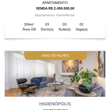
APARTAMENTO
VENDA R$ 2.450.000,00
Apartamento maravilhoso.
204m²
03
03
02
Área Útil
Dorm(s)
Suíte(s)
Vaga(s)
MAIS DETALHES
HIGIENÓPOLIS