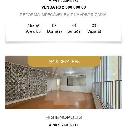
APARTAMENTO
VENDA R$ 2.500.000,00
REFORMA IMPECÁVEL EM RUA ARBORIZADA!!
155m²
03
01
01
Área Útil
Dorm(s)
Suíte(s)
Vaga(s)
MAIS DETALHES
HIGIENÓPOLIS
APARTAMENTO