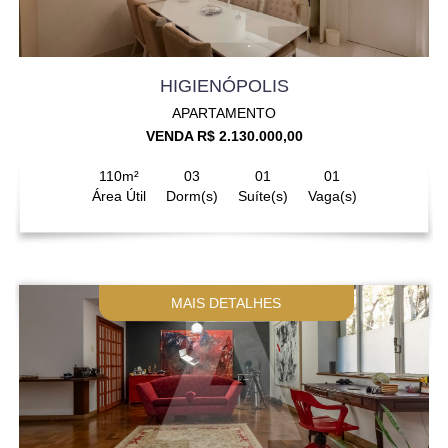
HIGIENÓPOLIS
APARTAMENTO
VENDA R$ 2.130.000,00
110m²
03
01
01
Área Útil
Dorm(s)
Suíte(s)
Vaga(s)
MAIS DETALHES