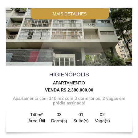
MAIS DETALHES
HIGIENÓPOLIS
APARTAMENTO
VENDA R$ 2.380.000,00
Apartamento com 140 m2 com 3 dormitórios, 2 vagas em
prédio assinado!
140m²
03
01
02
Área Útil
Dorm(s)
Suíte(s)
Vaga(s)