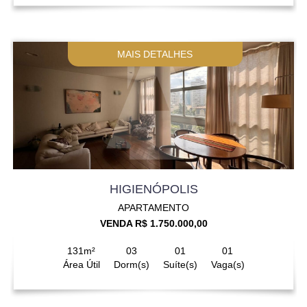
MAIS DETALHES
HIGIENÓPOLIS
APARTAMENTO
VENDA R$ 1.750.000,00
131m²
03
01
01
Área Útil
Dorm(s)
Suíte(s)
Vaga(s)