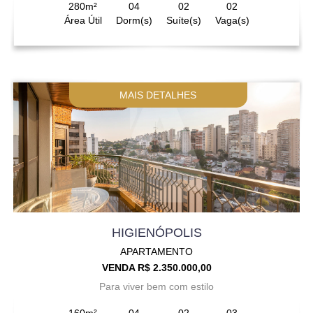
280m²
04
02
02
Área Útil
Dorm(s)
Suíte(s)
Vaga(s)
MAIS DETALHES
HIGIENÓPOLIS
APARTAMENTO
VENDA R$ 2.350.000,00
Para viver bem com estilo
160m²
04
02
03