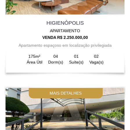
HIGIENÓPOLIS
APARTAMENTO
VENDA R$ 2.250.000,00
Apartamento espaçoso em localização privilegiada
175m²
04
01
02
Área Útil
Dorm(s)
Suíte(s)
Vaga(s)
MAIS DETALHES