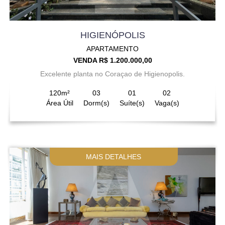
HIGIENÓPOLIS
APARTAMENTO
VENDA R$ 1.200.000,00
Excelente planta no Coraçao de Higienopolis.
120m²
03
01
02
Área Útil
Dorm(s)
Suíte(s)
Vaga(s)
MAIS DETALHES