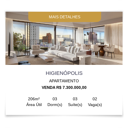
MAIS DETALHES
HIGIENÓPOLIS
APARTAMENTO
VENDA R$ 7.300.000,00
206m²
03
03
02
Área Útil
Dorm(s)
Suíte(s)
Vaga(s)