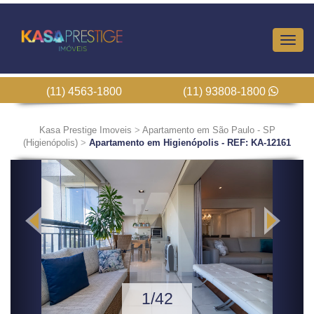
Altern
Nave
(11) 4563-1800
(11) 93808-1800
Kasa Prestige Imoveis
>
Apartamento em São Paulo - SP
(Higienópolis)
>
Apartamento em Higienópolis - REF: KA-12161
Previous
Next
1/42