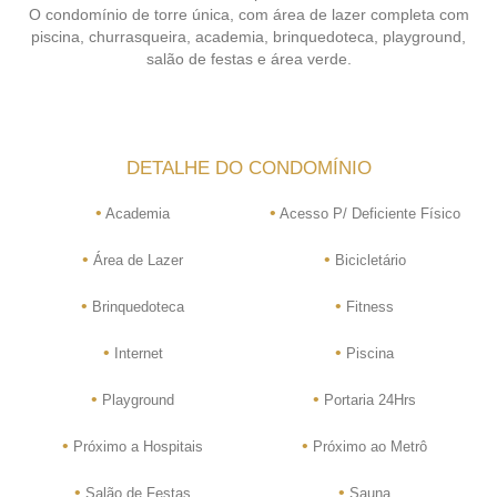
O condomínio de torre única, com área de lazer completa com
piscina, churrasqueira, academia, brinquedoteca, playground,
salão de festas e área verde.
DETALHE DO CONDOMÍNIO
•
•
Academia
Acesso P/ Deficiente Físico
•
•
Área de Lazer
Bicicletário
•
•
Brinquedoteca
Fitness
•
•
Internet
Piscina
•
•
Playground
Portaria 24Hrs
•
•
Próximo a Hospitais
Próximo ao Metrô
•
•
Salão de Festas
Sauna