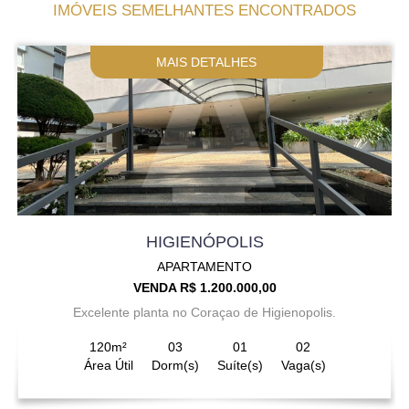
IMÓVEIS SEMELHANTES ENCONTRADOS
MAIS DETALHES
HIGIENÓPOLIS
APARTAMENTO
VENDA R$ 1.200.000,00
Excelente planta no Coraçao de Higienopolis.
120m²
03
01
02
Área Útil
Dorm(s)
Suíte(s)
Vaga(s)