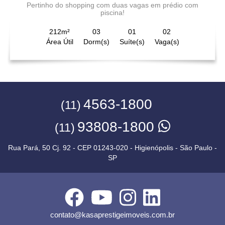
Pertinho do shopping com duas vagas em prédio com
piscina!
212m²
03
01
02
Área Útil
Dorm(s)
Suíte(s)
Vaga(s)
4563-1800
(11)
93808-1800
(11)
Rua Pará, 50 Cj. 92 - CEP 01243-020 - Higienópolis - São Paulo -
SP
contato@kasaprestigeimoveis.com.br