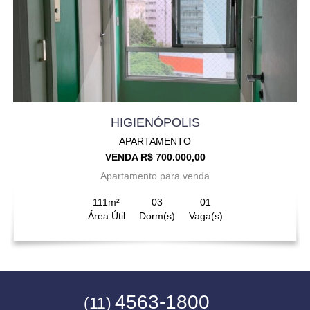
HIGIENÓPOLIS
APARTAMENTO
VENDA R$ 700.000,00
Apartamento para venda
111m²
03
01
Área Útil
Dorm(s)
Vaga(s)
4563-1800
(11)