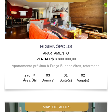
HIGIENÓPOLIS
APARTAMENTO
VENDA R$ 3.800.000,00
Apartamento próximo à Praça Buenos Aires, reformado.
270m²
03
01
02
Área Útil
Dorm(s)
Suíte(s)
Vaga(s)
MAIS DETALHES