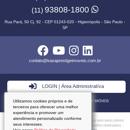
93808-1800
(11)
Rua Pará, 50 Cj. 92 - CEP 01243-020 - Higienópolis - São Paulo -
SP
contato@kasaprestigeimoveis.com.br
LOGIN | Área Administratíva
Utilizamos cookies próprios e de
VENDA - LOCAÇÃO - ADMINISTRAÇÃO DE IMÓVEIS
terceiros para oferecer uma melhor
experiência e promover um
atendimento personalizado conforme
Preços mencionados neste site estão sujeitos a alteração sem aviso prévio.
seus interesses.
Copyright © 2026 - Kasa Prestige Imoveis :: Todos os direitos reservados ::