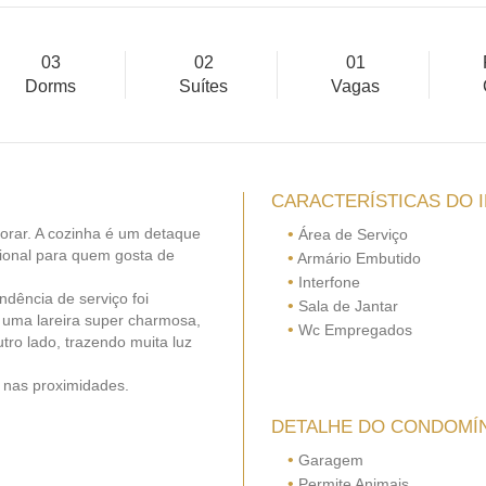
03
02
01
Dorms
Suítes
Vagas
CARACTERÍSTICAS DO 
orar. A cozinha é um detaque
•
Área de Serviço
cional para quem gosta de
•
Armário Embutido
•
Interfone
ndência de serviço foi
•
Sala de Jantar
m uma lareira super charmosa,
•
Wc Empregados
tro lado, trazendo muita luz
 nas proximidades.
DETALHE DO CONDOMÍ
•
Garagem
•
Permite Animais