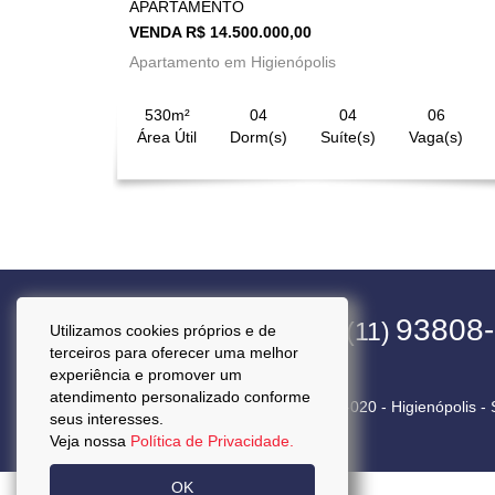
APARTAMENTO
VENDA R$ 14.500.000,00
Apartamento em Higienópolis
530m²
04
04
06
Área Útil
Dorm(s)
Suíte(s)
Vaga(s)
4563-1800
93808
(11)
(11)
Utilizamos cookies próprios e de
terceiros para oferecer uma melhor
experiência e promover um
atendimento personalizado conforme
Rua Pará, 50 Cj. 92 - CEP 01243-020 - Higienópolis -
seus interesses.
Veja nossa
Política de Privacidade.
OK