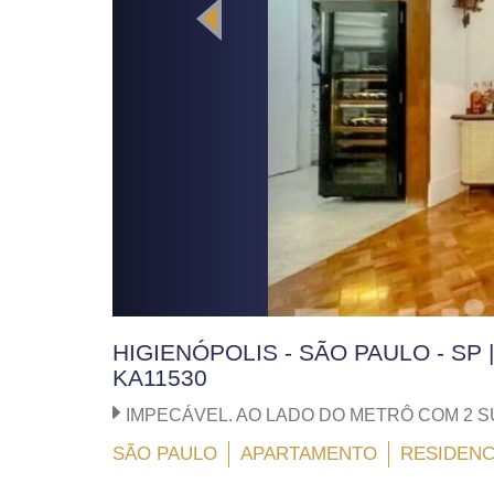
HIGIENÓPOLIS - SÃO PAULO - SP 
KA11530
IMPECÁVEL. AO LADO DO METRÔ COM 2 S
SÃO PAULO
APARTAMENTO
RESIDENC