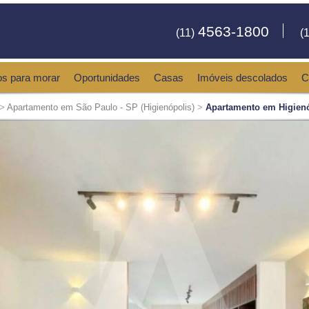
4563-1800
(11)
(1
os para morar
Oportunidades
Casas
Imóveis descolados
C
>
Apartamento em São Paulo - SP (Higienópolis)
>
Apartamento em Higienó