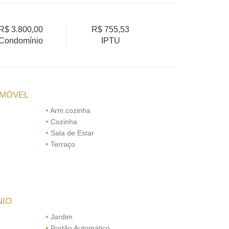
R$ 3.800,00
R$ 755,53
Condomínio
IPTU
IMÓVEL
•
Arm.cozinha
•
Cozinha
•
Sala de Estar
•
Terraço
NIO
•
Jardim
•
Portão Automático