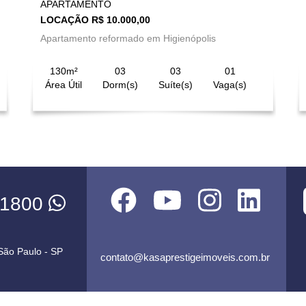
APARTAMENTO
LOCAÇÃO R$ 10.000,00
Apartamento reformado em Higienópolis
130m²
03
03
01
Área Útil
Dorm(s)
Suíte(s)
Vaga(s)
-1800
 São Paulo - SP
contato@kasaprestigeimoveis.com.br