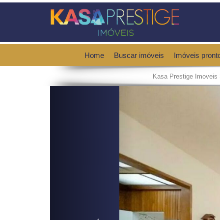
Home
Buscar imóveis
Imóveis pront
Kasa Prestige Imoveis
Previous