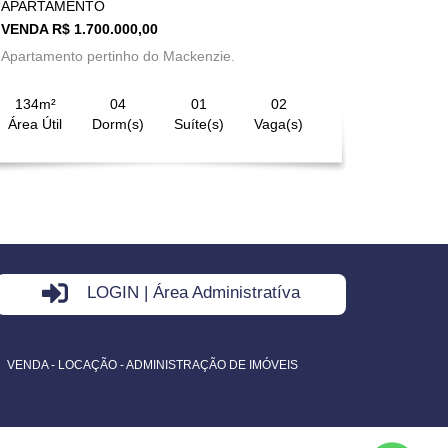
APARTAMENTO
VENDA R$ 1.700.000,00
Apartamento pertinho do Mackenzie.
134m²
04
01
02
Área Útil
Dorm(s)
Suíte(s)
Vaga(s)
LOGIN | Área Administratíva
VENDA - LOCAÇÃO - ADMINISTRAÇÃO DE IMÓVEIS