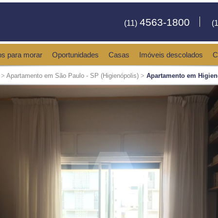
4563-1800
(11)
(1
os para morar
Oportunidades
Casas
Imóveis descolados
C
>
Apartamento em São Paulo - SP (Higienópolis)
>
Apartamento em Higien