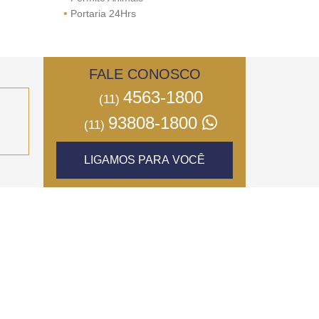
•
Portaria 24Hrs
FALE CONOSCO
4563-1800
(11)
93808-1800
(11)
LIGAMOS PARA VOCÊ