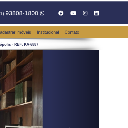
93808-1800
1)
adastrar imóveis
Institucional
Contato
ópolis - REF: KA-6887
Next