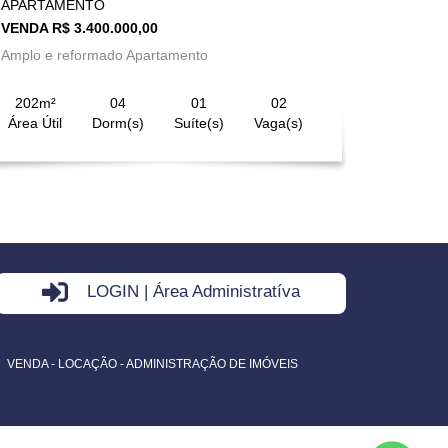
APARTAMENTO
VENDA R$ 3.400.000,00
Amplo e reformado Apartamento
202m²
04
01
02
Área Útil
Dorm(s)
Suíte(s)
Vaga(s)
LOGIN | Área Administratíva
VENDA - LOCAÇÃO - ADMINISTRAÇÃO DE IMÓVEIS