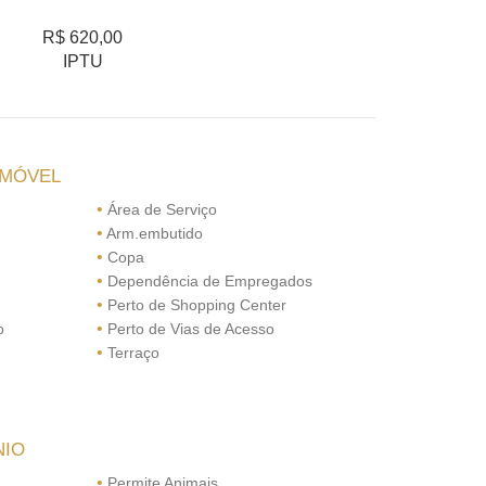
R$ 620,00
IPTU
IMÓVEL
•
Área de Serviço
•
Arm.embutido
•
Copa
•
Dependência de Empregados
•
Perto de Shopping Center
•
o
Perto de Vias de Acesso
•
Terraço
NIO
•
Permite Animais