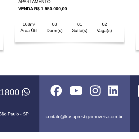
APARTAMENTO
VENDA R$ 1.950.000,00
168m²
03
01
02
Área Útil
Dorm(s)
Suíte(s)
Vaga(s)
-1800
 São Paulo - SP
contato@kasaprestigeimoveis.com.br