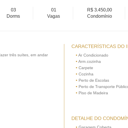
03
01
R$ 3.450,00
Dorms
Vagas
Condomínio
CARACTERÍSTICAS DO 
azer três suítes, em andar
•
Ar Condicionado
•
Arm.cozinha
•
Carpete
•
Cozinha
•
Perto de Escolas
•
Perto de Transporte Públic
•
Piso de Madeira
DETALHE DO CONDOMÍ
•
Garagem Coberta