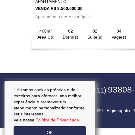
APARTAMENTO
VENDA R$ 3.500.000,00
Apartamento em Higienópolis
400m²
02
02
04
Área Útil
Dorm(s)
Suíte(s)
Vaga(s)
4563-1800
93808
(11)
(11)
Utilizamos cookies próprios e de
terceiros para oferecer uma melhor
experiência e promover um
atendimento personalizado conforme
Rua Pará, 50 Cj. 92 - CEP 01243-020 - Higienópolis -
seus interesses.
Veja nossa
Política de Privacidade.
OK