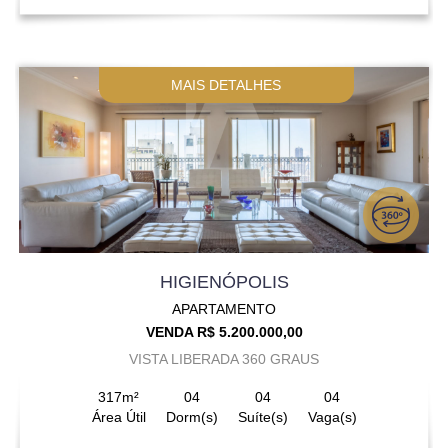
MAIS DETALHES
HIGIENÓPOLIS
APARTAMENTO
VENDA R$ 5.200.000,00
VISTA LIBERADA 360 GRAUS
317m²
04
04
04
Área Útil
Dorm(s)
Suíte(s)
Vaga(s)