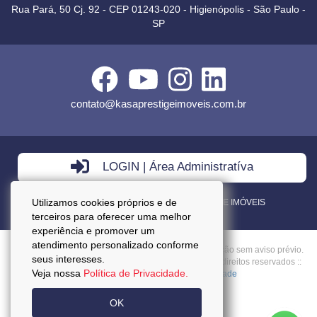
Rua Pará, 50 Cj. 92 - CEP 01243-020 - Higienópolis - São Paulo -
SP
contato@kasaprestigeimoveis.com.br
LOGIN | Área Administratíva
Utilizamos cookies próprios e de
VENDA - LOCAÇÃO - ADMINISTRAÇÃO DE IMÓVEIS
terceiros para oferecer uma melhor
experiência e promover um
atendimento personalizado conforme
Preços mencionados neste site estão sujeitos a alteração sem aviso prévio.
seus interesses.
Copyright © 2026 - Kasa Prestige Imoveis :: Todos os direitos reservados ::
Veja nossa
Política de Privacidade.
CRECI: J27037 ::
Política da Privacidade
OK