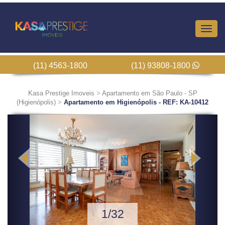
Altern
Nave
(11) 4563-1800
(11) 93808-1800
Kasa Prestige Imoveis
>
Apartamento em São Paulo - SP
(Higienópolis)
>
Apartamento em Higienópolis - REF: KA-10412
Previous
Next
1/32