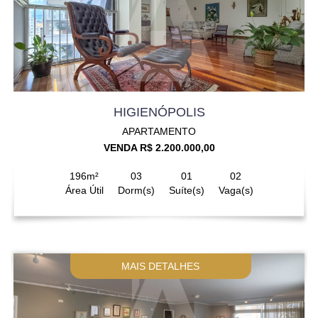
HIGIENÓPOLIS
APARTAMENTO
VENDA R$ 2.200.000,00
196m²
03
01
02
Área Útil
Dorm(s)
Suíte(s)
Vaga(s)
MAIS DETALHES