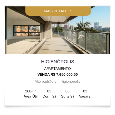
MAIS DETALHES
HIGIENÓPOLIS
APARTAMENTO
VENDA R$ 7.650.000,00
Alto padrão em Higienópolis
260m²
03
03
03
Área Útil
Dorm(s)
Suíte(s)
Vaga(s)