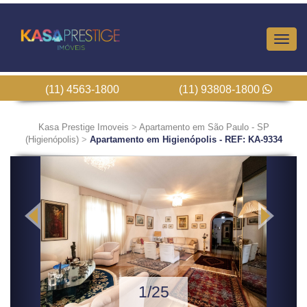
Altern
Nave
(11) 4563-1800
(11) 93808-1800
Kasa Prestige Imoveis
>
Apartamento em São Paulo - SP
(Higienópolis)
>
Apartamento em Higienópolis - REF: KA-9334
Previous
Next
1/25