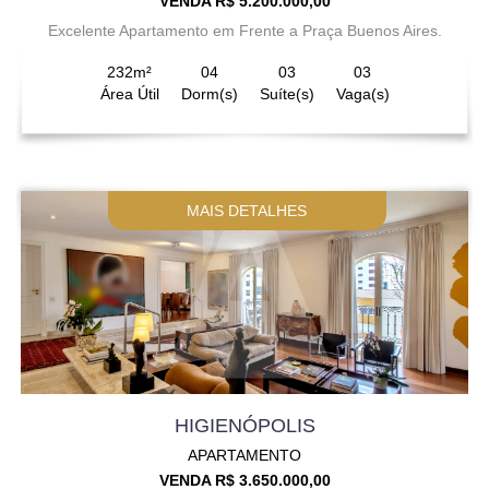
VENDA R$ 5.200.000,00
Excelente Apartamento em Frente a Praça Buenos Aires.
232m²
04
03
03
Área Útil
Dorm(s)
Suíte(s)
Vaga(s)
MAIS DETALHES
HIGIENÓPOLIS
APARTAMENTO
VENDA R$ 3.650.000,00