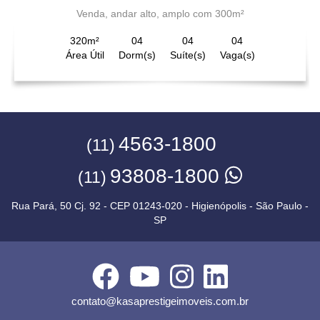
Venda, andar alto, amplo com 300m²
320m²
04
04
04
Área Útil
Dorm(s)
Suíte(s)
Vaga(s)
4563-1800
(11)
93808-1800
(11)
Rua Pará, 50 Cj. 92 - CEP 01243-020 - Higienópolis - São Paulo -
SP
contato@kasaprestigeimoveis.com.br