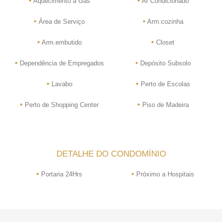
•
•
Aquecimento a Gás
Ar Condicionado
•
•
Área de Serviço
Arm.cozinha
•
•
Arm.embutido
Closet
•
•
Dependência de Empregados
Depósito Subsolo
•
•
Lavabo
Perto de Escolas
•
•
Perto de Shopping Center
Piso de Madeira
DETALHE DO CONDOMÍNIO
•
•
Portaria 24Hrs
Próximo a Hospitais