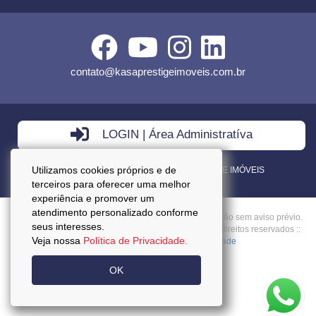
contato@kasaprestigeimoveis.com.br
LOGIN | Área Administratíva
Utilizamos cookies próprios e de
VENDA - LOCAÇÃO - ADMINISTRAÇÃO DE IMÓVEIS
terceiros para oferecer uma melhor
experiência e promover um
atendimento personalizado conforme
Preços mencionados neste site estão sujeitos a alteração sem aviso prévio.
seus interesses.
Copyright © 2026 - Kasa Prestige Imoveis :: Todos os direitos reservados ::
Veja nossa
Política de Privacidade.
CRECI: J27037 ::
Política da Privacidade
OK