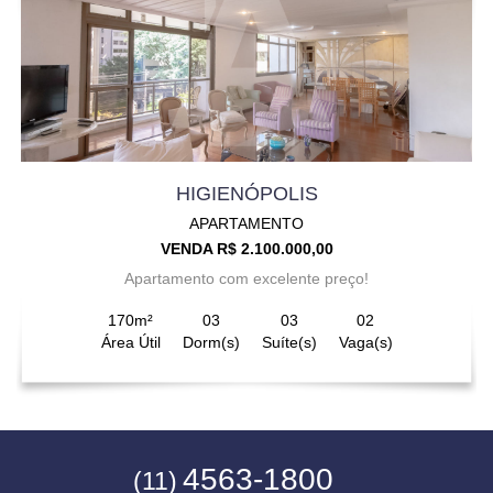
HIGIENÓPOLIS
APARTAMENTO
VENDA R$ 2.100.000,00
Apartamento com excelente preço!
170m²
03
03
02
Área Útil
Dorm(s)
Suíte(s)
Vaga(s)
4563-1800
(11)