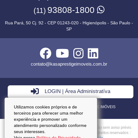
93808-1800
(11)
Rua Pará, 50 Cj. 92 - CEP 01243-020 - Higienópolis - São Paulo -
SP
contato@kasaprestigeimoveis.com.br
LOGIN | Área Administratíva
Utilizamos cookies próprios e de
VENDA - LOCAÇÃO - ADMINISTRAÇÃO DE IMÓVEIS
terceiros para oferecer uma melhor
experiência e promover um
atendimento personalizado conforme
Preços mencionados neste site estão sujeitos a alteração sem aviso prévio.
seus interesses.
Copyright © 2026 - Kasa Prestige Imoveis :: Todos os direitos reservados ::
Veja nossa
Política de Privacidade.
CRECI: J27037 ::
Política da Privacidade