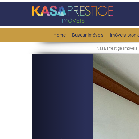
Home
Buscar imóveis
Imóveis pront
Kasa Prestige Imoveis
Previous