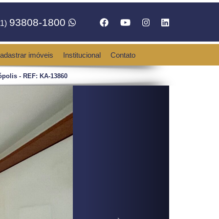
93808-1800
1)
adastrar imóveis
Institucional
Contato
polis - REF: KA-13860
Next