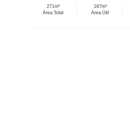
271m²
167m²
Área Total
Área Útil