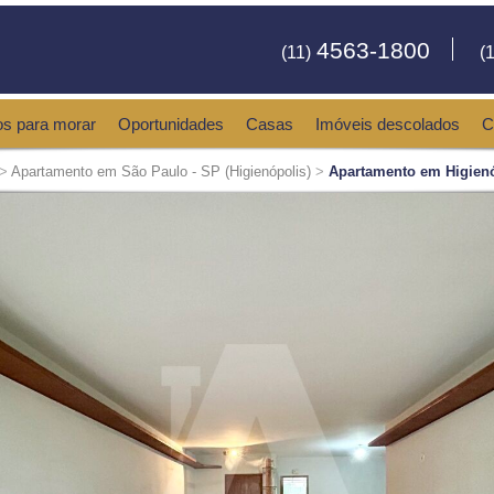
4563-1800
(11)
(1
os para morar
Oportunidades
Casas
Imóveis descolados
C
>
Apartamento em São Paulo - SP (Higienópolis)
>
Apartamento em Higienó