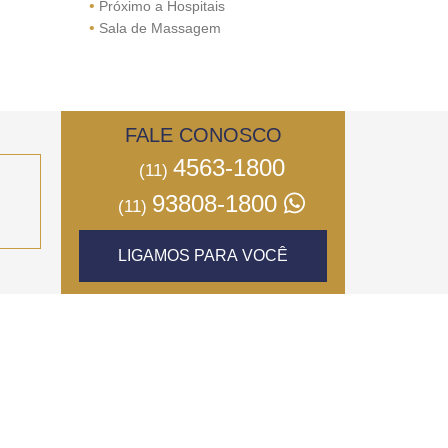
•
Próximo a Hospitais
•
Sala de Massagem
FALE CONOSCO
4563-1800
(11)
93808-1800
(11)
LIGAMOS PARA VOCÊ