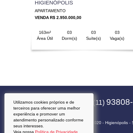
HIGIENÓPOLIS
APARTAMENTO
VENDA R$ 2.950.000,00
163m²
03
03
03
Área Útil
Dorm(s)
Suíte(s)
Vaga(s)
4563-1800
93808
(11)
(11)
Utilizamos cookies próprios e de
terceiros para oferecer uma melhor
experiência e promover um
atendimento personalizado conforme
Rua Pará, 50 Cj. 92 - CEP 01243-020 - Higienópolis -
seus interesses.
Veja nossa
Política de Privacidade.