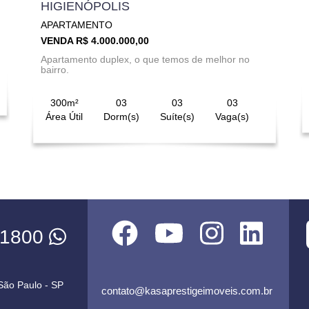
HIGIENÓPOLIS
APARTAMENTO
VENDA R$ 4.000.000,00
Apartamento duplex, o que temos de melhor no
bairro.
300m²
03
03
03
Área Útil
Dorm(s)
Suíte(s)
Vaga(s)
-1800
 São Paulo - SP
contato@kasaprestigeimoveis.com.br