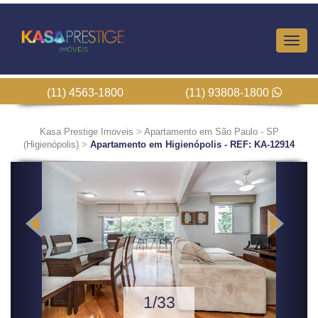
Altern
Nave
(11) 4563-1800
(11) 93808-1800
Kasa Prestige Imoveis
>
Apartamento em São Paulo - SP
(Higienópolis)
>
Apartamento em Higienópolis - REF: KA-12914
Previous
Next
1/33