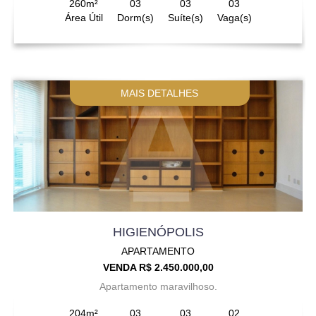
260m²
03
03
03
Área Útil
Dorm(s)
Suíte(s)
Vaga(s)
MAIS DETALHES
HIGIENÓPOLIS
APARTAMENTO
VENDA R$ 2.450.000,00
Apartamento maravilhoso.
204m²
03
03
02