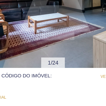
1/24
| CÓDIGO DO IMÓVEL:
VE
IAL