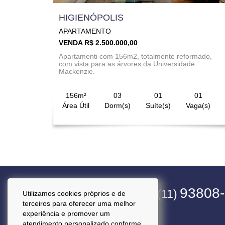
HIGIENÓPOLIS
APARTAMENTO
VENDA R$ 2.500.000,00
Apartamenti com 156m2, totalmente reformado,
com vista para as árvores da Universidade
Mackenzie.
156m²
03
01
01
Área Útil
Dorm(s)
Suíte(s)
Vaga(s)
4563-1800
93808
(11)
(11)
Utilizamos cookies próprios e de
terceiros para oferecer uma melhor
experiência e promover um
atendimento personalizado conforme