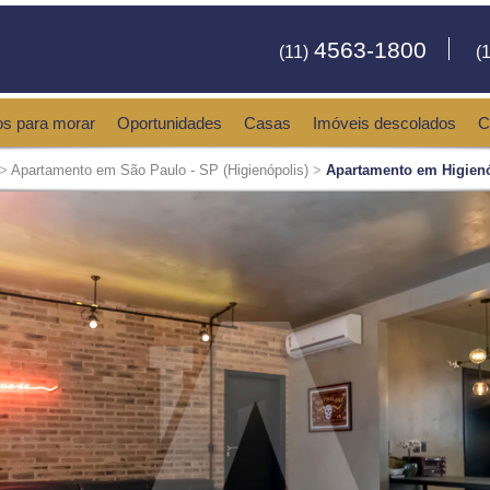
4563-1800
(11)
(1
os para morar
Oportunidades
Casas
Imóveis descolados
C
>
Apartamento em São Paulo - SP (Higienópolis)
>
Apartamento em Higienó