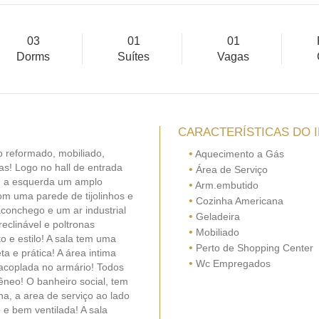
03
01
01
Dorms
Suítes
Vagas
CARACTERÍSTICAS DO 
o reformado, mobiliado,
•
Aquecimento a Gás
las! Logo no hall de entrada
•
Área de Serviço
s. a esquerda um amplo
•
Arm.embutido
m uma parede de tijolinhos e
•
Cozinha Americana
conchego e um ar industrial
•
Geladeira
eclinável e poltronas
•
Mobiliado
to e estilo! A sala tem uma
•
Perto de Shopping Center
a e prática! A área intima
•
Wc Empregados
 acoplada no armário! Todos
neo! O banheiro social, tem
a, a area de serviço ao lado
 e bem ventilada! A sala