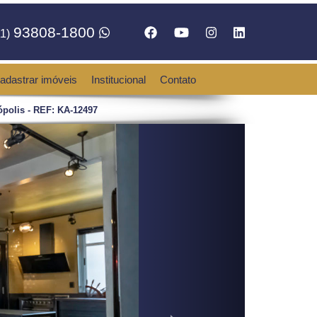
93808-1800
1)
adastrar imóveis
Institucional
Contato
polis - REF: KA-12497
Next