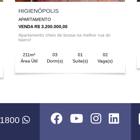
HIGIENÓPOLIS
APARTAMENTO
VENDA R$ 3.200.000,00
Apartamento cheio de bossa na melhor rua do
bairro!
211m²
03
01
02
Área Útil
Dorm(s)
Suíte(s)
Vaga(s)
-1800