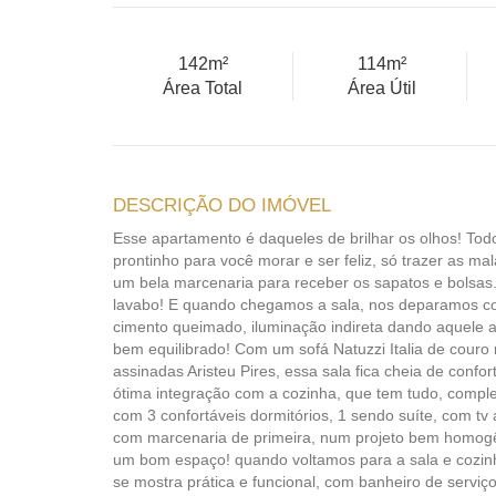
142m²
114m²
Área Total
Área Útil
DESCRIÇÃO DO IMÓVEL
Esse apartamento é daqueles de brilhar os olhos! Tod
prontinho para você morar e ser feliz, só trazer as ma
um bela marcenaria para receber os sapatos e bolsa
lavabo! E quando chegamos a sala, nos deparamos co
cimento queimado, iluminação indireta dando aquele a
bem equilibrado! Com um sofá Natuzzi Italia de couro r
assinadas Aristeu Pires, essa sala fica cheia de confor
ótima integração com a cozinha, que tem tudo, complet
com 3 confortáveis dormitórios, 1 sendo suíte, com tv
com marcenaria de primeira, num projeto bem homogê
um bom espaço! quando voltamos para a sala e cozinh
se mostra prática e funcional, com banheiro de serviço