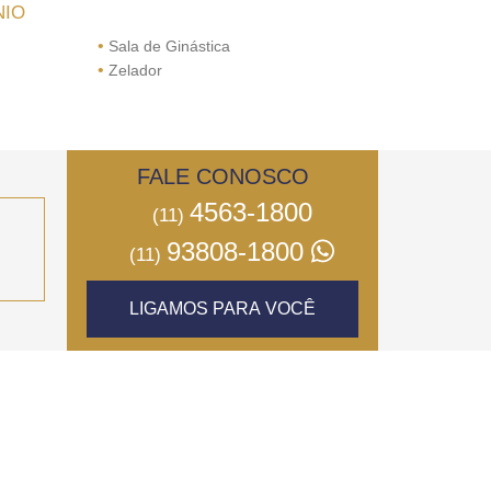
NIO
•
Sala de Ginástica
•
Zelador
FALE CONOSCO
4563-1800
(11)
93808-1800
(11)
LIGAMOS PARA VOCÊ