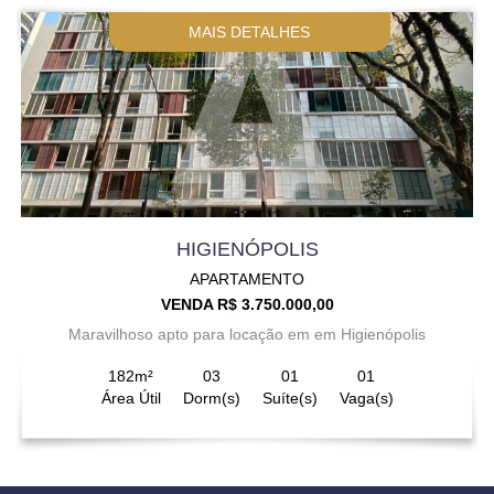
MAIS DETALHES
HIGIENÓPOLIS
APARTAMENTO
VENDA R$ 3.750.000,00
Maravilhoso apto para locação em em Higienópolis
182m²
03
01
01
Área Útil
Dorm(s)
Suíte(s)
Vaga(s)