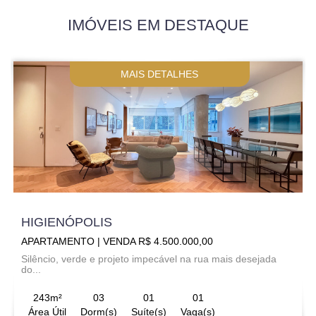
IMÓVEIS EM DESTAQUE
MAIS DETALHES
HIGIENÓPOLIS
APARTAMENTO | VENDA R$ 4.500.000,00
Silêncio, verde e projeto impecável na rua mais desejada
do...
243m²
03
01
01
Área Útil
Dorm(s)
Suíte(s)
Vaga(s)