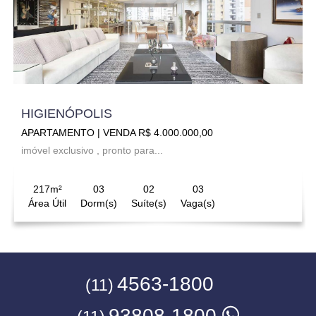
HIGIENÓPOLIS
APARTAMENTO | VENDA R$ 4.000.000,00
imóvel exclusivo , pronto para...
217m²
03
02
03
Área Útil
Dorm(s)
Suíte(s)
Vaga(s)
4563-1800
(11)
93808-1800