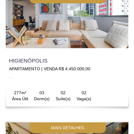
HIGIENÓPOLIS
APARTAMENTO | VENDA R$ 4.450.000,00
...
277m²
03
02
02
Área Útil
Dorm(s)
Suíte(s)
Vaga(s)
MAIS DETALHES