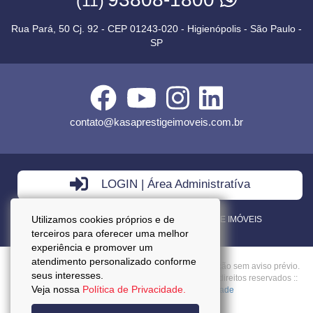
(11)
Rua Pará, 50 Cj. 92 - CEP 01243-020 - Higienópolis - São Paulo -
SP
contato@kasaprestigeimoveis.com.br
LOGIN | Área Administratíva
Utilizamos cookies próprios e de
VENDA - LOCAÇÃO - ADMINISTRAÇÃO DE IMÓVEIS
terceiros para oferecer uma melhor
experiência e promover um
atendimento personalizado conforme
Preços mencionados neste site estão sujeitos a alteração sem aviso prévio.
seus interesses.
Copyright © 2026 - Kasa Prestige Imoveis :: Todos os direitos reservados ::
Veja nossa
Política de Privacidade.
CRECI: J27037 ::
Política da Privacidade