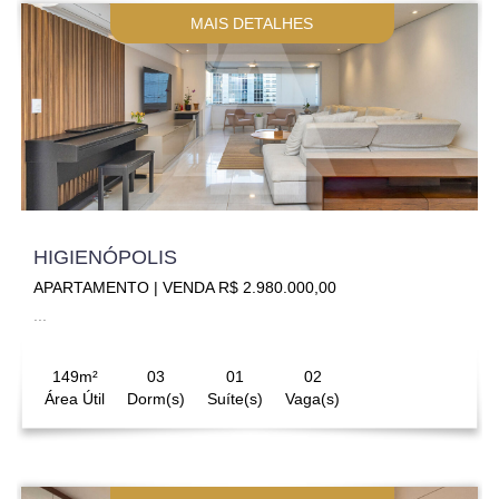
MAIS DETALHES
HIGIENÓPOLIS
APARTAMENTO | VENDA R$ 2.980.000,00
...
149m²
03
01
02
Área Útil
Dorm(s)
Suíte(s)
Vaga(s)