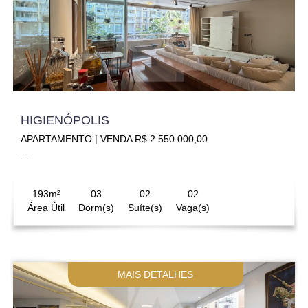
HIGIENÓPOLIS
APARTAMENTO | VENDA R$ 2.550.000,00
...
193m²
03
02
02
Área Útil
Dorm(s)
Suíte(s)
Vaga(s)
MAIS DETALHES