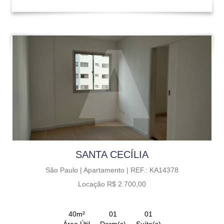
SANTA CECÍLIA
São Paulo |
Apartamento |
REF.: KA14378
Locação R$ 2.700,00
40m²
01
01
Área Útil
Dorm(s)
Suíte(s)