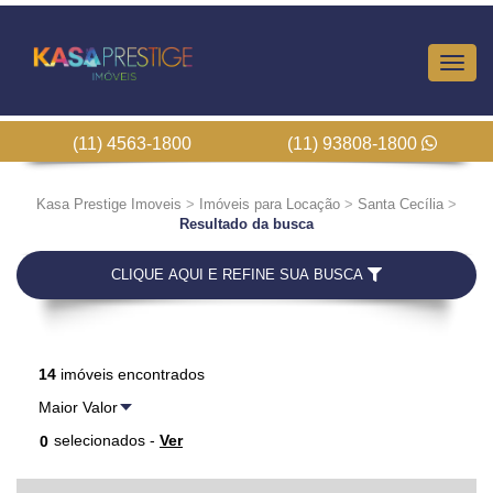
Altern
Nave
(11) 4563-1800
(11) 93808-1800
Kasa Prestige Imoveis
>
Imóveis para Locação
>
Santa Cecília
>
Resultado da busca
CLIQUE AQUI E REFINE SUA BUSCA
14
imóveis encontrados
selecionados -
Ver
0