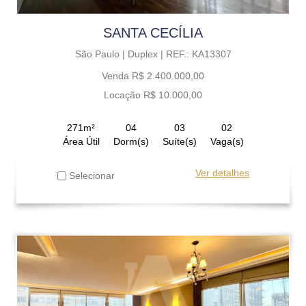
SANTA CECÍLIA
São Paulo |
Duplex |
REF.: KA13307
Venda R$ 2.400.000,00
Locação R$ 10.000,00
271m²
04
03
02
Área Útil
Dorm(s)
Suíte(s)
Vaga(s)
Ver detalhes
Selecionar