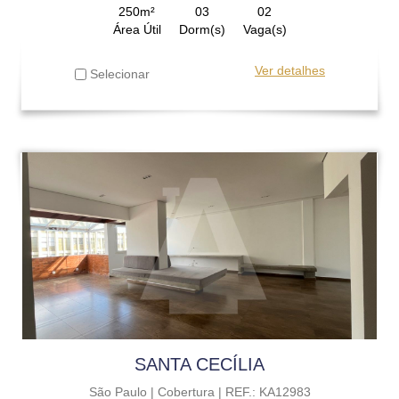
250m²
03
02
Área Útil
Dorm(s)
Vaga(s)
Ver detalhes
Selecionar
SANTA CECÍLIA
São Paulo |
Cobertura |
REF.: KA12983