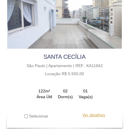
SANTA CECÍLIA
São Paulo |
Apartamento |
REF.: KA11842
Locação R$ 5.500,00
122m²
02
01
Área Útil
Dorm(s)
Vaga(s)
Ver detalhes
Selecionar