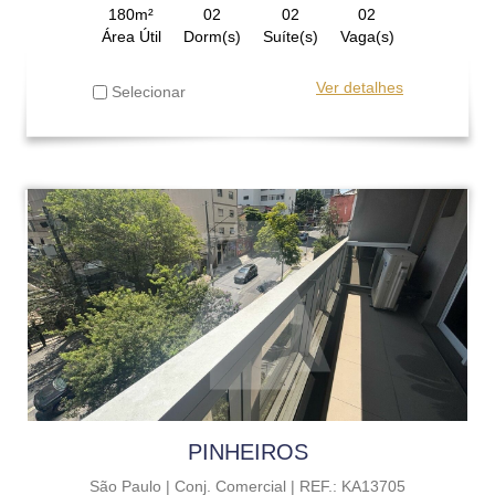
180m²
02
02
02
Área Útil
Dorm(s)
Suíte(s)
Vaga(s)
Ver detalhes
Selecionar
PINHEIROS
São Paulo |
Conj. Comercial |
REF.: KA13705