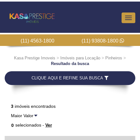
Altern
Nave
(11) 4563-1800
(11) 93808-1800
Kasa Prestige Imoveis
>
Imóveis para Locação
>
Pinheiros
>
Resultado da busca
CLIQUE AQUI E REFINE SUA BUSCA
3
imóveis encontrados
selecionados -
Ver
0