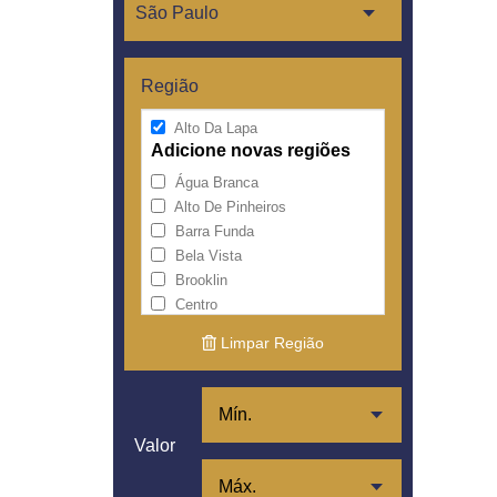
Região
Alto Da Lapa
Adicione novas regiões
Água Branca
Alto De Pinheiros
Barra Funda
Bela Vista
Brooklin
Centro
Cerqueira César
Limpar Região
Consolação
Higienópolis
Itaim Bibi
Jardim América
Valor
Jardim Europa
Jardim Paulista