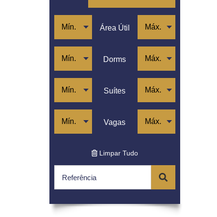
Jardim Paulistano
Lapa
Moema
Área Útil
Morro Dos Ingleses
Pacaembu
Paraíso
Dorms
Perdizes
Pinheiros
Pompéia
Suítes
Santa Cecília
Sumaré
Vila Madalena
Vagas
Vila Nova Conceição
Limpar Tudo