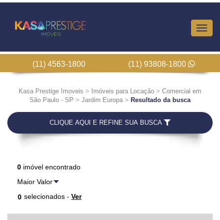
Altern
Nave
(11) 4563-1800
(11) 93808-1800
Kasa Prestige Imoveis
>
Imóveis para Locação
>
Comercial em
São Paulo - SP
>
Jardim Europa
>
Resultado da busca
CLIQUE AQUI E REFINE SUA BUSCA
0
imóvel encontrado
selecionados -
Ver
0