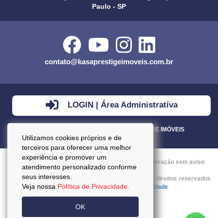
Paulo - SP
contato@kasaprestigeimoveis.com.br
LOGIN | Área Administratíva
VENDA - LOCAÇÃO - ADMINISTRAÇÃO DE IMÓVEIS
Utilizamos cookies próprios e de
terceiros para oferecer uma melhor
experiência e promover um
Preços mencionados neste site estão sujeitos a alteração sem aviso
atendimento personalizado conforme
prévio.
seus interesses.
Copyright © 2026 - Kasa Prestige Imoveis :: Todos os direitos reservados
Veja nossa
Política de Privacidade.
:: CRECI: J27037 ::
Política da Privacidade
OK