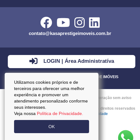
contato@kasaprestigeimoveis.com.br
LOGIN | Área Administratíva
VENDA - LOCAÇÃO - ADMINISTRAÇÃO DE IMÓVEIS
Utilizamos cookies próprios e de
terceiros para oferecer uma melhor
experiência e promover um
Preços mencionados neste site estão sujeitos a alteração sem aviso
atendimento personalizado conforme
prévio.
seus interesses.
Copyright © 2026 - Kasa Prestige Imoveis :: Todos os direitos reservados
Veja nossa
Política de Privacidade.
:: CRECI: J27037 ::
Política da Privacidade
OK