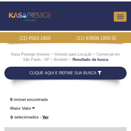
Altern
Nave
(11) 4563-1800
(11) 93808-1800
Kasa Prestige Imoveis
>
Imóveis para Locação
>
Comercial em
São Paulo - SP
>
Brooklin
>
Resultado da busca
CLIQUE AQUI E REFINE SUA BUSCA
0
imóvel encontrado
selecionados -
Ver
0