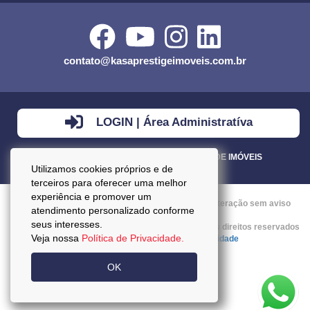
contato@kasaprestigeimoveis.com.br
LOGIN | Área Administratíva
VENDA - LOCAÇÃO - ADMINISTRAÇÃO DE IMÓVEIS
Utilizamos cookies próprios e de
terceiros para oferecer uma melhor
experiência e promover um
Preços mencionados neste site estão sujeitos a alteração sem aviso
atendimento personalizado conforme
prévio.
seus interesses.
Copyright © 2026 - Kasa Prestige Imoveis :: Todos os direitos reservados
Veja nossa
Política de Privacidade.
:: CRECI: J27037 ::
Política da Privacidade
OK