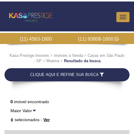
Altern
Nave
(11) 4563-1800
(11) 93808-1800
Kasa Prestige Imoveis
>
Imóveis à Venda
>
Casas em São Paulo
- SP
>
Moema
>
Resultado da busca
CLIQUE AQUI E REFINE SUA BUSCA
0
imóvel encontrado
selecionados -
Ver
0