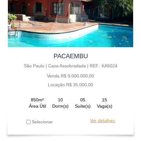
PACAEMBU
São Paulo |
Casa Assobradada |
REF.: KA5024
Venda R$ 9.000.000,00
Locação R$ 35.000,00
850m²
10
05
15
Área Útil
Dorm(s)
Suíte(s)
Vaga(s)
Ver detalhes
Selecionar