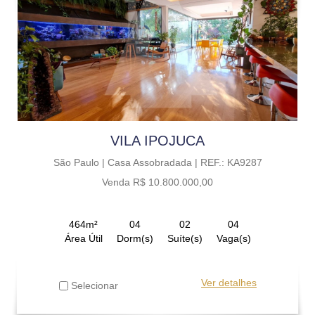
VILA IPOJUCA
São Paulo |
Casa Assobradada |
REF.: KA9287
Venda R$ 10.800.000,00
464m²
04
02
04
Área Útil
Dorm(s)
Suíte(s)
Vaga(s)
Ver detalhes
Selecionar