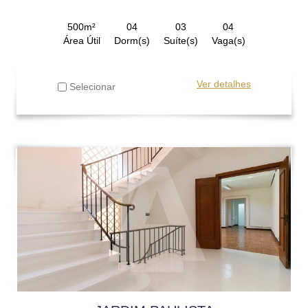
500m²
04
03
04
Área Útil
Dorm(s)
Suíte(s)
Vaga(s)
Ver detalhes
Selecionar