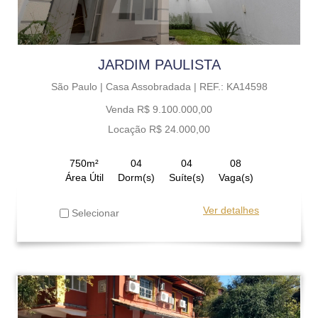
JARDIM PAULISTA
São Paulo |
Casa Assobradada |
REF.: KA14598
Venda R$ 9.100.000,00
Locação R$ 24.000,00
750m²
04
04
08
Área Útil
Dorm(s)
Suíte(s)
Vaga(s)
Ver detalhes
Selecionar