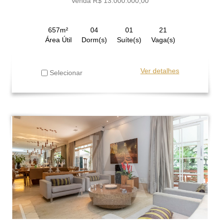
Venda R$ 13.000.000,00
657m²
04
01
21
Área Útil
Dorm(s)
Suíte(s)
Vaga(s)
Ver detalhes
Selecionar