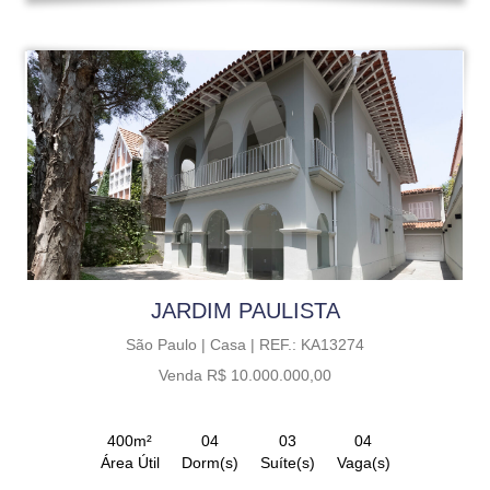
JARDIM PAULISTA
São Paulo |
Casa |
REF.: KA13274
Venda R$ 10.000.000,00
400m²
04
03
04
Área Útil
Dorm(s)
Suíte(s)
Vaga(s)