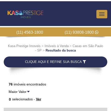
Altern
Nave
(11) 4563-1800
(11) 93808-1800
Kasa Prestige Imoveis
>
Imóveis à Venda
>
Casas em São Paulo
- SP
>
Resultado da busca
CLIQUE AQUI E REFINE SUA BUSCA
76
imóveis encontrados
selecionados -
Ver
0