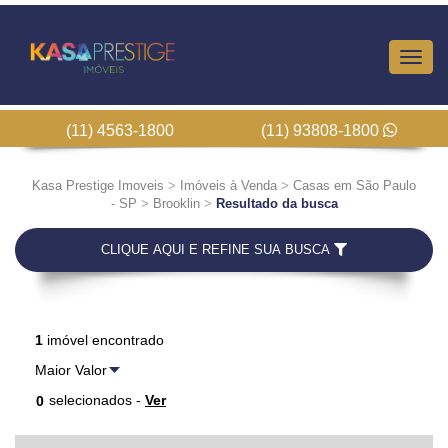
Altern
Nave
(11) 4563-1800
(11) 93808-1800
Kasa Prestige Imoveis
>
Imóveis à Venda
>
Casas em São Paulo
- SP
>
Brooklin
>
Resultado da busca
CLIQUE AQUI E REFINE SUA BUSCA
1
imóvel encontrado
selecionados -
Ver
0