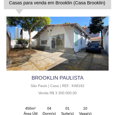
Casas para venda em Brooklin (Casa Brooklin)
BROOKLIN PAULISTA
São Paulo |
Casa |
REF.: KA8182
Venda R$ 3.300.000,00
450m²
04
01
10
Área Útil
Dorm(s)
Suíte(s)
Vaga(s)