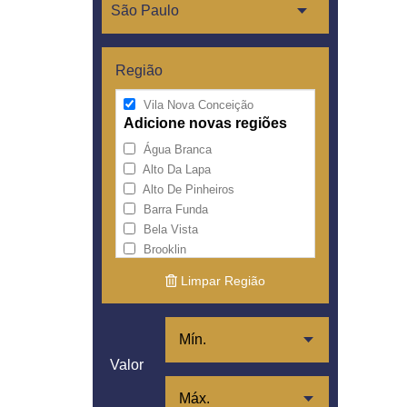
Região
Vila Nova Conceição
Adicione novas regiões
Água Branca
Alto Da Lapa
Alto De Pinheiros
Barra Funda
Bela Vista
Brooklin
Centro
Limpar Região
Cerqueira César
Consolação
Higienópolis
Itaim Bibi
Valor
Jardim América
Jardim Europa