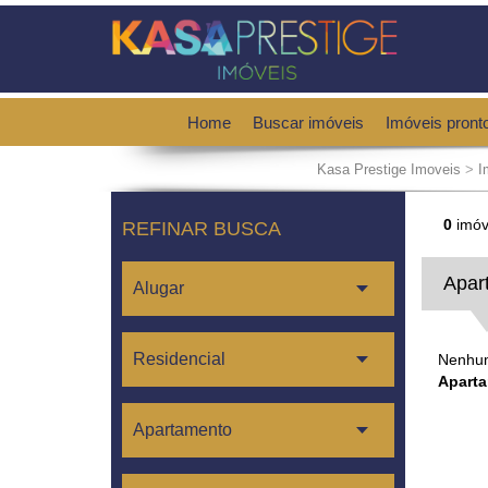
Home
Buscar imóveis
Imóveis pront
Kasa Prestige Imoveis
>
I
0
imóv
REFINAR BUSCA
Apar
Nenhum
Aparta