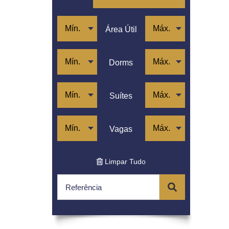
Jardim Paulista
Jardim Paulistano
Lapa
Área Útil
Moema
Morro Dos Ingleses
Pacaembu
Dorms
Paraíso
Perdizes
Pinheiros
Suítes
Pompéia
Santa Cecília
Sumaré
Vagas
Vila Madalena
Limpar Tudo