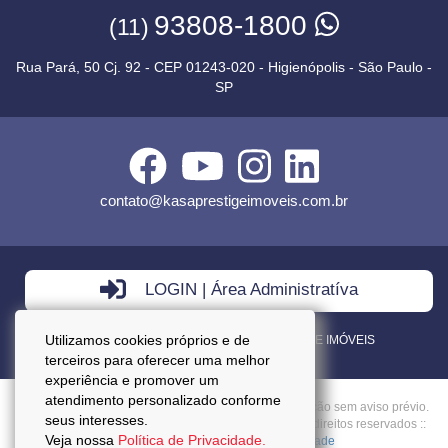
93808-1800
(11)
Rua Pará, 50 Cj. 92 - CEP 01243-020 - Higienópolis - São Paulo -
SP
contato@kasaprestigeimoveis.com.br
LOGIN | Área Administratíva
Utilizamos cookies próprios e de
VENDA - LOCAÇÃO - ADMINISTRAÇÃO DE IMÓVEIS
terceiros para oferecer uma melhor
experiência e promover um
atendimento personalizado conforme
Preços mencionados neste site estão sujeitos a alteração sem aviso prévio.
seus interesses.
Copyright © 2026 - Kasa Prestige Imoveis :: Todos os direitos reservados ::
Veja nossa
Política de Privacidade.
CRECI: J27037 ::
Política da Privacidade