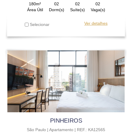
180m²
02
02
02
Área Útil
Dorm(s)
Suíte(s)
Vaga(s)
Ver detalhes
Selecionar
PINHEIROS
São Paulo |
Apartamento |
REF.: KA12565