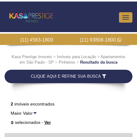
Altern
Nave
(11) 4563-1800
(11) 93808-1800
Kasa Prestige Imoveis
>
Imóveis para Locação
>
Apartamentos
em São Paulo - SP
>
Pinheiros
>
Resultado da busca
CLIQUE AQUI E REFINE SUA BUSCA
2
imóveis encontrados
selecionados -
Ver
0