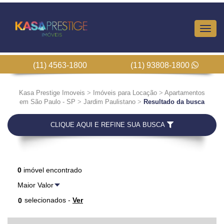
Altern
Nave
(11) 4563-1800
(11) 93808-1800
Kasa Prestige Imoveis
>
Imóveis para Locação
>
Apartamentos
em São Paulo - SP
>
Jardim Paulistano
>
Resultado da busca
CLIQUE AQUI E REFINE SUA BUSCA
0
imóvel encontrado
selecionados -
Ver
0