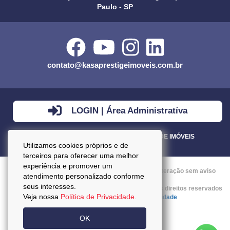
Paulo - SP
contato@kasaprestigeimoveis.com.br
LOGIN | Área Administratíva
VENDA - LOCAÇÃO - ADMINISTRAÇÃO DE IMÓVEIS
Utilizamos cookies próprios e de
terceiros para oferecer uma melhor
experiência e promover um
Preços mencionados neste site estão sujeitos a alteração sem aviso
atendimento personalizado conforme
prévio.
seus interesses.
Copyright © 2026 - Kasa Prestige Imoveis :: Todos os direitos reservados
Veja nossa
Política de Privacidade.
:: CRECI: J27037 ::
Política da Privacidade
OK