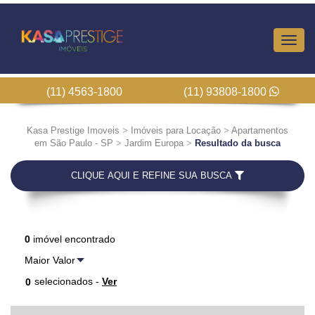
Altern
Nave
(11) 4563-1800
(11) 93808-1800
Kasa Prestige Imoveis
>
Imóveis para Locação
>
Apartamentos
em São Paulo - SP
>
Jardim Europa
>
Resultado da busca
CLIQUE AQUI E REFINE SUA BUSCA
0
imóvel encontrado
selecionados -
Ver
0