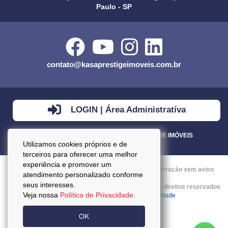
Paulo - SP
contato@kasaprestigeimoveis.com.br
LOGIN | Área Administratíva
VENDA - LOCAÇÃO - ADMINISTRAÇÃO DE IMÓVEIS
Utilizamos cookies próprios e de
terceiros para oferecer uma melhor
experiência e promover um
Preços mencionados neste site estão sujeitos a alteração sem aviso
atendimento personalizado conforme
prévio.
seus interesses.
Copyright © 2026 - Kasa Prestige Imoveis :: Todos os direitos reservados
Veja nossa
Política de Privacidade.
:: CRECI: J27037 ::
Política da Privacidade
OK