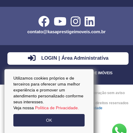
contato@kasaprestigeimoveis.com.br
LOGIN | Área Administratíva
VENDA - LOCAÇÃO - ADMINISTRAÇÃO DE IMÓVEIS
Utilizamos cookies próprios e de
terceiros para oferecer uma melhor
experiência e promover um
Preços mencionados neste site estão sujeitos a alteração sem aviso
atendimento personalizado conforme
prévio.
seus interesses.
Copyright © 2026 - Kasa Prestige Imoveis :: Todos os direitos reservados
Veja nossa
Política de Privacidade.
:: CRECI: J27037 ::
Política da Privacidade
OK