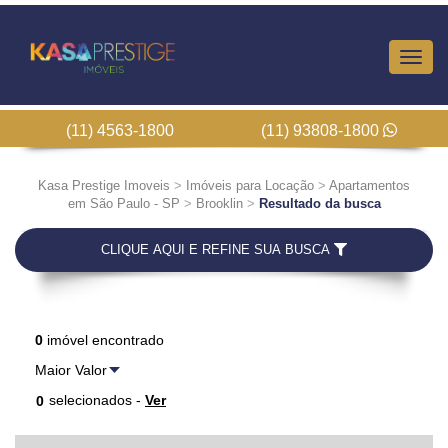
Altern
Nave
(11) 4563-1800
(11) 93808-1800
Kasa Prestige Imoveis
>
Imóveis para Locação
>
Apartamentos
em São Paulo - SP
>
Brooklin
>
Resultado da busca
CLIQUE AQUI E REFINE SUA BUSCA
0
imóvel encontrado
selecionados -
Ver
0