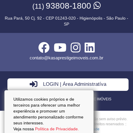
93808-1800
(11)
Rua Pará, 50 Cj. 92 - CEP 01243-020 - Higienópolis - São Paulo -
SP
contato@kasaprestigeimoveis.com.br
LOGIN | Área Administratíva
Utilizamos cookies próprios e de
VENDA - LOCAÇÃO - ADMINISTRAÇÃO DE IMÓVEIS
terceiros para oferecer uma melhor
experiência e promover um
atendimento personalizado conforme
Preços mencionados neste site estão sujeitos a alteração sem aviso prévio.
seus interesses.
Copyright © 2026 - Kasa Prestige Imoveis :: Todos os direitos reservados ::
Veja nossa
Política de Privacidade.
CRECI: J27037 ::
Política da Privacidade