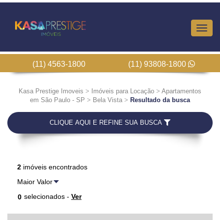
Altern
Nave
(11) 4563-1800
(11) 93808-1800
Kasa Prestige Imoveis
>
Imóveis para Locação
>
Apartamentos
em São Paulo - SP
>
Bela Vista
>
Resultado da busca
CLIQUE AQUI E REFINE SUA BUSCA
2
imóveis encontrados
selecionados -
Ver
0