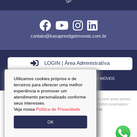
SP
contato@kasaprestigeimoveis.com.br
LOGIN | Área Administratíva
Utilizamos cookies próprios e de
VENDA - LOCAÇÃO - ADMINISTRAÇÃO DE IMÓVEIS
terceiros para oferecer uma melhor
experiência e promover um
atendimento personalizado conforme
Preços mencionados neste site estão sujeitos a alteração sem aviso prévio.
seus interesses.
Copyright © 2026 - Kasa Prestige Imoveis :: Todos os direitos reservados ::
Veja nossa
Política de Privacidade.
CRECI: J27037 ::
Política da Privacidade
OK