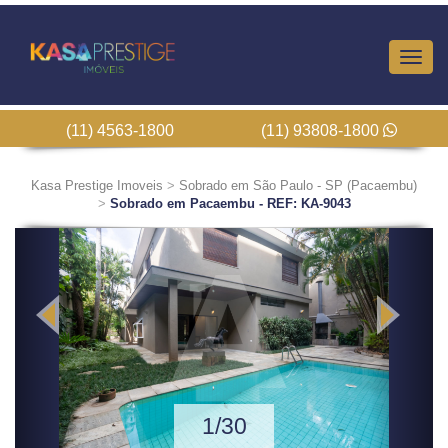
Altern
Nave
(11) 4563-1800
(11) 93808-1800
Kasa Prestige Imoveis
>
Sobrado em São Paulo - SP (Pacaembu)
>
Sobrado em Pacaembu - REF: KA-9043
Previous
Next
1/30