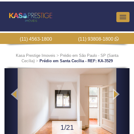
Altern
Nave
(11) 4563-1800
(11) 93808-1800
Kasa Prestige Imoveis
>
Prédio em São Paulo - SP (Santa
Cecília)
>
Prédio em Santa Cecília - REF: KA-3529
Previous
Next
1/21