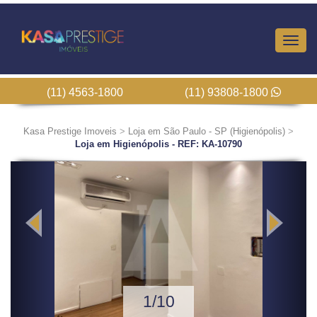
Altern
Nave
(11) 4563-1800
(11) 93808-1800
Kasa Prestige Imoveis
>
Loja em São Paulo - SP (Higienópolis)
>
Loja em Higienópolis - REF: KA-10790
Previous
Next
1/10