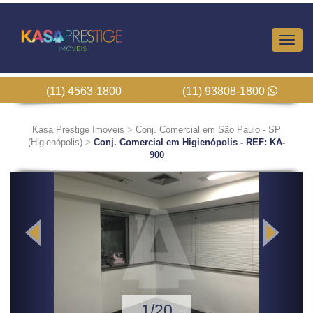
Altern
Nave
(11) 4563-1800
(11) 93808-1800
Kasa Prestige Imoveis
>
Conj. Comercial em São Paulo - SP
(Higienópolis)
>
Conj. Comercial em Higienópolis - REF: KA-
900
Previous
Next
1/20