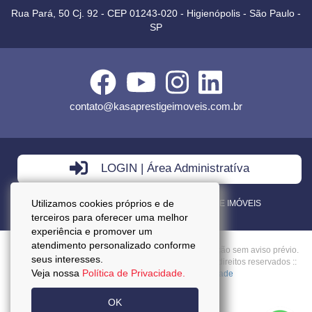
Rua Pará, 50 Cj. 92 - CEP 01243-020 - Higienópolis - São Paulo -
SP
contato@kasaprestigeimoveis.com.br
LOGIN | Área Administratíva
Utilizamos cookies próprios e de
VENDA - LOCAÇÃO - ADMINISTRAÇÃO DE IMÓVEIS
terceiros para oferecer uma melhor
experiência e promover um
atendimento personalizado conforme
Preços mencionados neste site estão sujeitos a alteração sem aviso prévio.
seus interesses.
Copyright © 2026 - Kasa Prestige Imoveis :: Todos os direitos reservados ::
Veja nossa
Política de Privacidade.
CRECI: J27037 ::
Política da Privacidade
OK