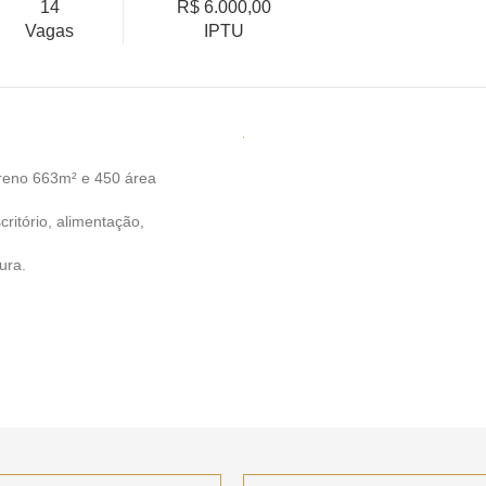
14
R$ 6.000,00
Vagas
IPTU
rreno 663m² e 450 área
critório, alimentação,
ura.