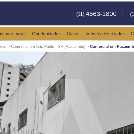
4563-1800
(11)
(1
os para morar
Oportunidades
Casas
Imóveis descolados
C
veis
>
Comercial em São Paulo - SP (Pacaembu)
>
Comercial em Pacaembu